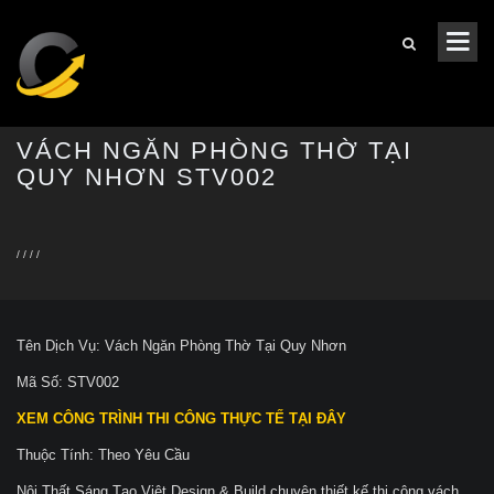
VÁCH NGĂN PHÒNG THỜ TẠI
QUY NHƠN STV002
/
/
/
/
Tên Dịch Vụ: Vách Ngăn Phòng Thờ Tại Quy Nhơn
Mã Số: STV002
XEM CÔNG TRÌNH THI CÔNG THỰC TẾ TẠI ĐÂY
Thuộc Tính: Theo Yêu Cầu
Nội Thất Sáng Tạo Việt Design & Build chuyên thiết kế thi công vách