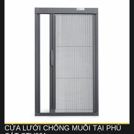
CỬA LƯỚI CHỐNG MUỖI TẠI PHÙ