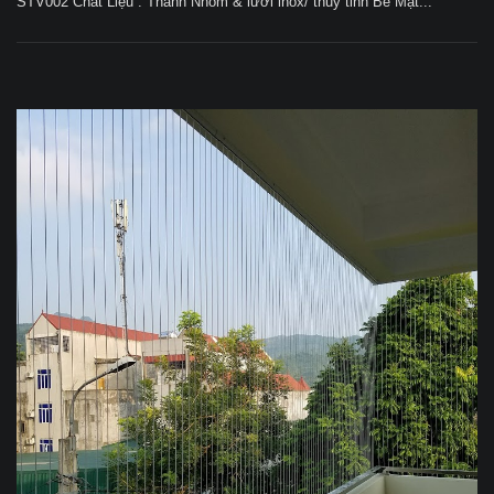
STV002 Chất Liệu : Thanh Nhôm & lưới inox/ thủy tinh Bề Mặt...