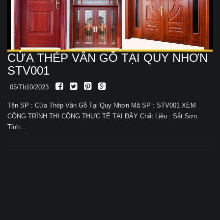
CỬA THÉP VÂN GỖ TẠI QUY NHƠN
STV001
05/Th10/2023
Tên SP : Cửa Thép Vân Gỗ Tại Quy Nhơn Mã SP : STV001 XEM
CÔNG TRÌNH THI CÔNG THỰC TẾ TẠI ĐÂY Chất Liệu : Sắt Sơn
Tỉnh...