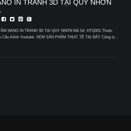
NO IN TRANH 3D TẠI QUY NHƠN
1
 TẤM NANO IN TRANH 3D TẠI QUY NHƠN Mã Số: HTQ001 Thuộc
êu Cầu Kênh Youtube: XEM SẢN PHẨM THỰC TẾ TẠI ĐÂY Công ty...