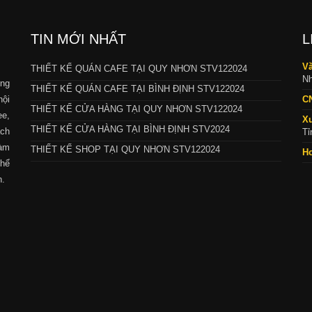
TIN MỚI NHẤT
L
Vă
THIẾT KẾ QUÁN CAFE TẠI QUY NHƠN STV122024
Nh
ng
THIẾT KẾ QUÁN CAFE TẠI BÌNH ĐỊNH STV122024
nội
C
THIẾT KẾ CỬA HÀNG TẠI QUY NHƠN STV122024
ee,
X
THIẾT KẾ CỬA HÀNG TẠI BÌNH ĐỊNH STV2024
ch
Tỉ
làm
THIẾT KẾ SHOP TẠI QUY NHƠN STV122024
Ho
thể
h.