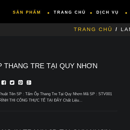
SẢN PHẨM
TRANG CHỦ
DỊCH VỤ
TRANG CHỦ
/
LA
P THANG TRE TẠI QUY NHƠN
Thuật Tên SP : Tấm Ốp Thang Tre Tại Quy Nhơn Mã SP : STV001
NH THI CÔNG THỰC TẾ TẠI ĐÂY Chất Liệu...