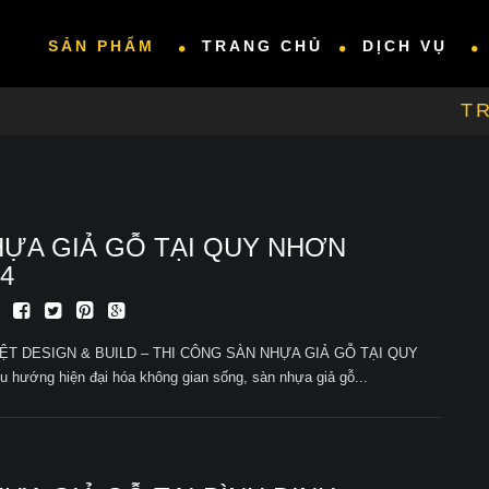
SẢN PHẨM
TRANG CHỦ
DỊCH VỤ
T
HỰA GIẢ GỖ TẠI QUY NHƠN
4
ỆT DESIGN & BUILD – THI CÔNG SÀN NHỰA GIẢ GỖ TẠI QUY
 hướng hiện đại hóa không gian sống, sàn nhựa giả gỗ...