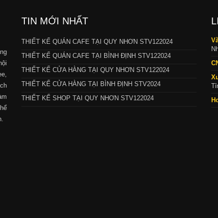
TIN MỚI NHẤT
L
Vă
THIẾT KẾ QUÁN CAFE TẠI QUY NHƠN STV122024
Nh
ng
THIẾT KẾ QUÁN CAFE TẠI BÌNH ĐỊNH STV122024
nội
C
THIẾT KẾ CỬA HÀNG TẠI QUY NHƠN STV122024
ee,
X
THIẾT KẾ CỬA HÀNG TẠI BÌNH ĐỊNH STV2024
ch
Tỉ
làm
THIẾT KẾ SHOP TẠI QUY NHƠN STV122024
Ho
thể
h.