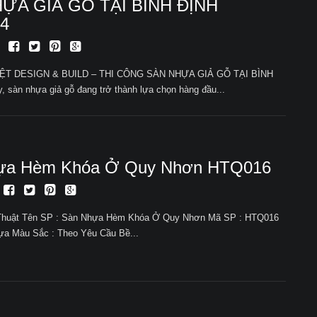
ỰA GIẢ GỖ TẠI BÌNH ĐỊNH
4
ỆT DESIGN & BUILD – THI CÔNG SÀN NHỰA GIẢ GỖ TẠI BÌNH
 sàn nhựa giả gỗ đang trở thành lựa chọn hàng đầu...
ựa Hèm Khóa Ở Quy Nhơn HTQ016
Thuật Tên SP : Sàn Nhựa Hèm Khóa Ở Quy Nhơn Mã SP : HTQ016
hựa Màu Sắc : Theo Yêu Cầu Bề...