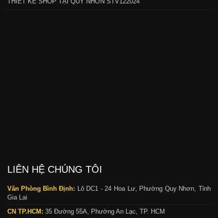
THIẾT KẾ SHOP TẠI QUY NHƠN STV122024
LIÊN HỆ CHÚNG TÔI
Văn Phòng Bình Định:
Lô DC1 - 24 Hoa Lư, Phường Quy Nhơn, Tỉnh
Gia Lai
CN TP.HCM:
35 Đường 55A, Phường An Lạc, TP. HCM