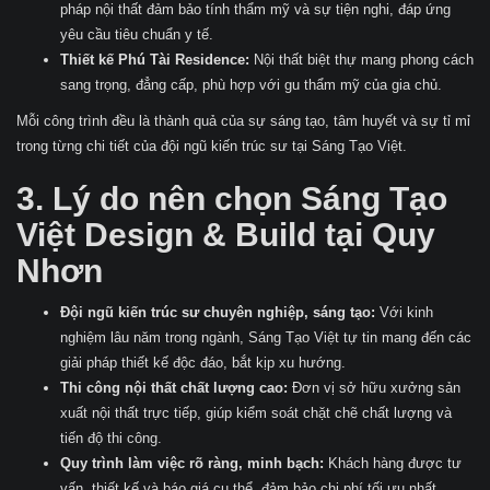
pháp nội thất đảm bảo tính thẩm mỹ và sự tiện nghi, đáp ứng
yêu cầu tiêu chuẩn y tế.
Thiết kế Phú Tài Residence:
Nội thất biệt thự mang phong cách
sang trọng, đẳng cấp, phù hợp với gu thẩm mỹ của gia chủ.
Mỗi công trình đều là thành quả của sự sáng tạo, tâm huyết và sự tỉ mỉ
trong từng chi tiết của đội ngũ kiến trúc sư tại Sáng Tạo Việt.
3. Lý do nên chọn Sáng Tạo
Việt Design & Build tại Quy
Nhơn
Đội ngũ kiến trúc sư chuyên nghiệp, sáng tạo:
Với kinh
nghiệm lâu năm trong ngành, Sáng Tạo Việt tự tin mang đến các
giải pháp thiết kế độc đáo, bắt kịp xu hướng.
Thi công nội thất chất lượng cao:
Đơn vị sở hữu xưởng sản
xuất nội thất trực tiếp, giúp kiểm soát chặt chẽ chất lượng và
tiến độ thi công.
Quy trình làm việc rõ ràng, minh bạch:
Khách hàng được tư
vấn, thiết kế và báo giá cụ thể, đảm bảo chi phí tối ưu nhất.