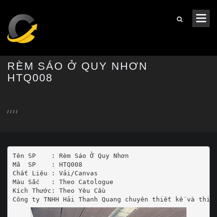
RÈM SÁO Ở QUY NHƠN
HTQ008
/
/
/
/
Tên SP    : Rèm Sáo Ở Quy Nhơn

Mã  SP    : HTQ008

Chất Liệu : Vải/Canvas

Màu Sắc   : Theo Catologue

Kích Thước: Theo Yêu Cầu
