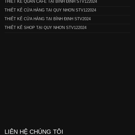
THIẾT KẾ QUÁN CAFE TẠI BÌNH ĐỊNH STV122024
THIẾT KẾ CỬA HÀNG TẠI QUY NHƠN STV122024
THIẾT KẾ CỬA HÀNG TẠI BÌNH ĐỊNH STV2024
THIẾT KẾ SHOP TẠI QUY NHƠN STV122024
LIÊN HỆ CHÚNG TÔI