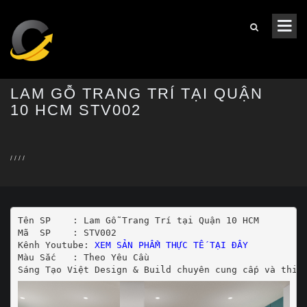
LAM GỖ TRANG TRÍ TẠI QUẬN
10 HCM STV002
/
/
/
/
Tên SP    : Lam Gỗ Trang Trí tại Quận 10 HCM

Mã  SP    : STV002

Kênh Youtube: 
XEM SẢN PHẨM THỰC TẾ TẠI ĐÂY
Màu Sắc   : Theo Yêu Cầu
