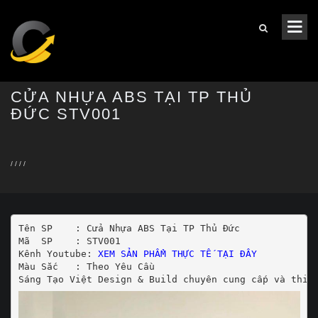
CỬA NHỰA ABS TẠI TP THỦ
ĐỨC STV001
/
/
/
/
Tên SP    : Cửa Nhựa ABS Tại TP Thủ Đức

Mã  SP    : STV001

Kênh Youtube: 
XEM SẢN PHẨM THỰC TẾ TẠI ĐÂY
Màu Sắc   : Theo Yêu Cầu
