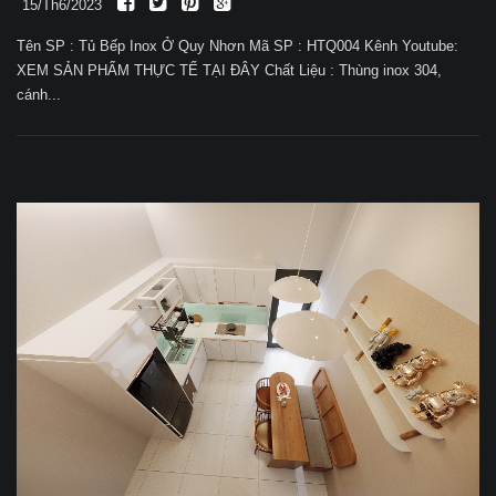
15/Th6/2023
Tên SP : Tủ Bếp Inox Ở Quy Nhơn Mã SP : HTQ004 Kênh Youtube:
XEM SẢN PHẨM THỰC TẾ TẠI ĐÂY Chất Liệu : Thùng inox 304,
cánh...