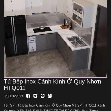
Tủ Bếp Inox Cánh Kính Ở Quy Nhơn
HTQ011
28/Th6/2023
Tên SP : Tủ Bếp Inox Cánh Kính Ở Quy Nhơn Mã SP : HTQ011 Kênh
Youtube: XEM SẢN PHẨM THỰC TẾ TẠI ĐÂY Chất Liệu : Thùng