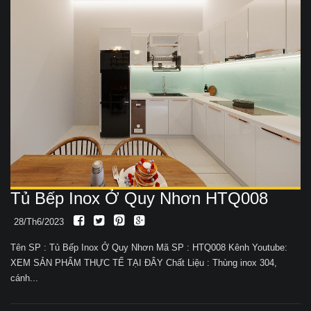
Tủ Bếp Inox Ở Quy Nhơn HTQ008
28/Th6/2023
Tên SP : Tủ Bếp Inox Ở Quy Nhơn Mã SP : HTQ008 Kênh Youtube:
XEM SẢN PHẨM THỰC TẾ TẠI ĐÂY Chất Liệu : Thùng inox 304,
cánh...