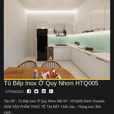
Tủ Bếp Inox Ở Quy Nhơn HTQ005
17/Th6/2023
Tên SP : Tủ Bếp Inox Ở Quy Nhơn Mã SP : HTQ005 Kênh Youtube:
XEM SẢN PHẨM THỰC TẾ TẠI ĐÂY Chất Liệu : Thùng inox 304,
cánh...