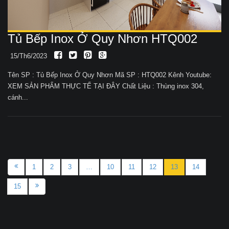
Tủ Bếp Inox Ở Quy Nhơn HTQ002
15/Th6/2023
Tên SP : Tủ Bếp Inox Ở Quy Nhơn Mã SP : HTQ002 Kênh Youtube:
XEM SẢN PHẨM THỰC TẾ TẠI ĐÂY Chất Liệu : Thùng inox 304,
cánh...
1
2
3
…
10
11
12
13
14
15