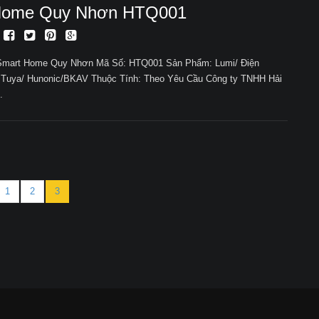
Home Quy Nhơn HTQ001
 Smart Home Quy Nhơn Mã Số: HTQ001 Sản Phẩm: Lumi/ Điện
 Tuya/ Hunonic/BKAV Thuộc Tính: Theo Yêu Cầu Công ty TNHH Hải
.
1
2
3