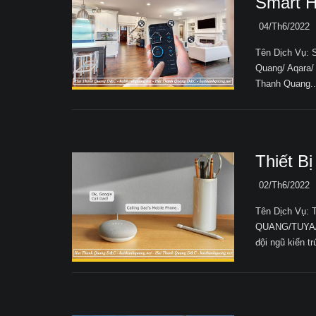
Smart 
04/Th6/2022
Tên Dịch Vụ:
Quang/ Aqara/
Thanh Quang..
Thiết B
02/Th6/2022
Tên Dịch Vụ: 
QUANG/TUYA/A
đội ngũ kiến tr