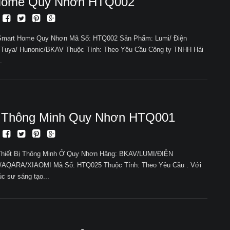
Home Quy Nhơn HTQ002
 Smart Home Quy Nhơn Mã Số: HTQ002 Sản Phẩm: Lumi/ Điện
 Tuya/ Hunonic/BKAV Thuộc Tính: Theo Yêu Cầu Công ty TNHH Hải
.
ị Thông Minh Quy Nhơn HTQ001
Thiết Bị Thông Minh Ở Quy Nhơn Hãng: BKAV/LUMI/ĐIỆN
QARA/XIAOMI Mã Số: HTQ025 Thuộc Tính: Theo Yêu Cầu . Với
úc sư sáng tạo...