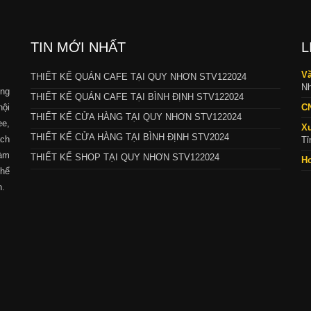
TIN MỚI NHẤT
L
Vă
THIẾT KẾ QUÁN CAFE TẠI QUY NHƠN STV122024
Nh
ng
THIẾT KẾ QUÁN CAFE TẠI BÌNH ĐỊNH STV122024
nội
C
THIẾT KẾ CỬA HÀNG TẠI QUY NHƠN STV122024
ee,
X
THIẾT KẾ CỬA HÀNG TẠI BÌNH ĐỊNH STV2024
ch
Tỉ
làm
THIẾT KẾ SHOP TẠI QUY NHƠN STV122024
Ho
thể
h.