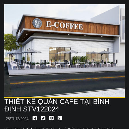
THIẾT KẾ QUÁN CAFE TẠI BÌNH
ĐỊNH STV122024
25/Th12/2024